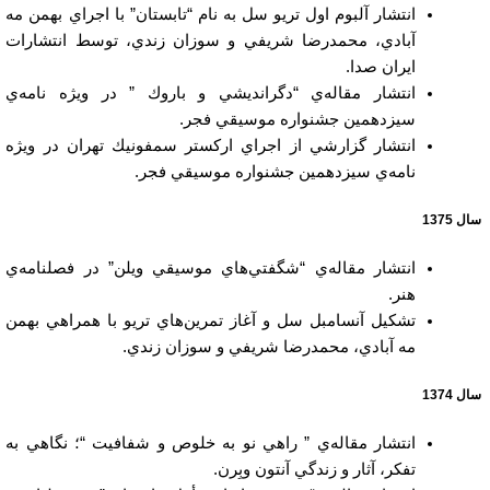
انتشار آلبوم اول تريو سل به نام “تابستان” با اجراي بهمن مه
آبادي، محمدرضا شريفي و سوزان زندي، توسط انتشارات
ايران صدا.
انتشار مقاله‌ي “دگرانديشي و باروك ” در ويژه نامه‌ي
سيزدهمين جشنواره موسيقي فجر.
انتشار گزارشي از اجراي اركستر سمفونيك تهران در ويژه
نامه‌ي سيزدهمين جشنواره موسيقي فجر.
سال 1375
انتشار مقاله‌ي “شگفتي‌هاي موسيقي ويلن” در فصلنامه‌ي
هنر.
تشكيل آنسامبل سل و آغاز تمرين‌هاي تريو با همراهي بهمن
مه آبادي، محمدرضا شريفي و سوزان زندي.
سال 1374
انتشار مقاله‌ي ” راهي نو به خلوص و شفافيت “؛ نگاهي به
تفكر، آثار و زندگي آنتون وبِرن.