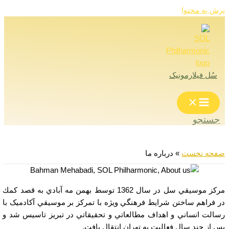
پرش به محتوا
سُل فیلارمونیک
جستجو
صفحه نخست
»
درباره ما
مرکز موسيقي سل در سال 1362 توسط بهمن مه آبادي به قصد كمك
در فراهم ساختن شرايط فرهنگي ويژه‌ با تمركز بر موسيقي آکادمیک با
رسالت انساني و اهداف مطالعاتي و تحقيقاتي در تبريز تاسيس شد و
پس از چند سال فعاليت به تهران انتقال يافت.