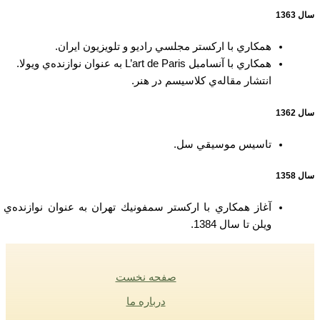
سال 1363
همكاري با اركستر مجلسي راديو و تلويزيون ايران.
همكاري با آنسامبل L’art de Paris به عنوان نوازنده‌ي ويولا.
انتشار مقاله‌ي كلاسيسم در هنر.
سال 1362
تاسيس موسيقي سل.
سال 1358
آغاز همكاري با اركستر سمفونيك تهران به عنوان نوازنده‌ي
ويلن تا سال 1384.
صفحه نخست
درباره ما