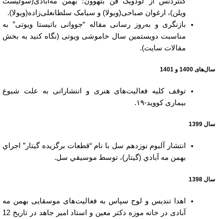
کنتردنس از لودویک فن بتهوون؛ بهمن مه‌آبادی(سولیست
ویلن)، ارغوان صباحی(ویولا) و سیامک سلطانعلی‌زاده(ویولا).
بازنگری و به‌روز رسانی مقاله “جووانی باتیستا ویوتی” به
مناسبت دویستمین سال خاموشی ویوتی (نگاه کنید به بخش
مقالات سایت).
سال‌های 1400 و 1401
توقف کلیه فعالیت‌های هنری و انتشاراتی به علت شیوع
بیماری کووید-۱۹.
سال 1399
انتشار آلبوم نوزدهم سل با نام “قطعات برگزیده گیتار” اجراي
بهمن مه آبادي (گیتار)، توسط موسيقي سل.
سال 1398
اهدا تندیس و لوح سپاس به فعالیت‌های موسقایی بهمن مه
آبادی در خانه موزه دکتر معین و استاد امیر جاهد در تاریخ 12