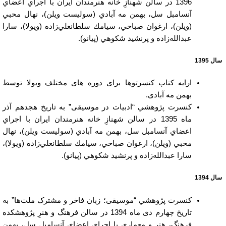
1396 در سالن شهنازِ خانه هنرمندان ایران با اجراي اعضاي
آنسامبل سل، بهمن مه آبادي (سوليست ويلن)، نهال محبي
(ويلن)، ارغوان صباحي، سيامك سلطانعلي‌زاده (ويولا)، سارا
عبدالله‌زاده و پرنشيد شكوهي (پيانو).
سال 1395
ارایه کتاب کنسرتوها برای دوره های مختلف ویولا توسط
بهمن مه آبادی.
كنسرت پژوهشي “ادبیات در موسیقی” به تاريخ هجدهم آذر
ماه 1395 در سالن شهنازِ خانه هنرمندان ایران با اجراي
اعضاي آنسامبل سل، بهمن مه آبادي (سوليست ويلن)، نهال
محبي (ويلن)، ارغوان صباحي، سيامك سلطانعلي‌زاده (ويولا)،
سارا عبدالله‌زاده و پرنشيد شكوهي (پيانو).
سال 1394
كنسرت پژوهشي “موسیقی؛ زبان فاخر و مشترک ملت‌ها” به
تاريخ چهارم دی ماه 1394 در سالن فرهنگ و هنرِ پژوهشکده
فرهنگ، هنر و معماری با اجراي اعضاي آنسامبل سل، بهمن