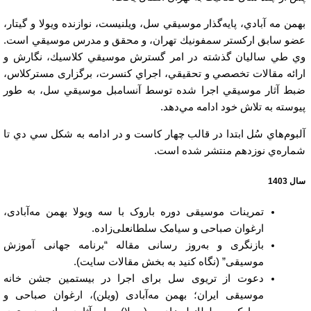
بهمن مه آبادي، پايه‌گذار موسيقي سل، ويلنيست، نوازنده ويولا و گيتار،
عضو سابق اركستر سمفونيك تهران، و محقق و مدرس موسيقي است.
وي طي ساليان گذشته در امر گسترش موسيقي كلاسيك، نگارش و
ارائه مقالات تخصصي و تحقيقي، اجراي كنسرت، برگزاری مسترکلاس،
ضبط آثار موسيقي اجرا شده توسط آنسامبل موسيقي سل، به طور
پيوسته به تلاش خود ادامه مي‌دهد.
آلبوم‌هاي سُل ابتدا در قالب چهار كاست و در ادامه به شكل سي‌ دي تا
شماره‌ي نوزدهم منتشر شده است.
سال 1403
تمرینات موسیقی دوره باروک با سه ویولا بهمن مه‌آبادی،
ارغوان صباحی و سیامک سلطانعلی‌زاده.
بازنگری و به‌روز رسانی مقاله “برنامه جهانی آموزش
موسیقی” (نگاه کنید به بخش مقالات سایت).
دعوت از تریوی سل برای اجرا در بیستمین جشن خانه
موسیقی ایران؛ بهمن مه‌آبادی (ویلن)، ارغوان صباحی و