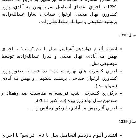
1391 با اجراي اعضاي آنسامبل سل، بهمن مه آبادي، پوريا
كشاورز، نهال محبي، ارغوان صباحي، سارا عبدالله‌زاده،
پرنشيد شكوهي و سيامك سلطانعلي‌زاده.
سال 1390
انتشار آلبوم دوازدهم آنسامبل سل با نام “سيب” با اجراي
بهمن مه آبادي، نهال محبي و سارا عبدالله‌زاده، توسط
موسيقي سل.
اجراي كنسرت هاي بهاره به مدت ده شب با حضور پوريا
كشاورز، ارغوان صباحي، پرنشيد شكوهي و بهمن مه آبادي
(سوليست).
برگزاري كنسرت ِ شبِ فرانسه به مناسبت صد وهفتاد و
سومين سال تولد ژرژ بيزه (25 اكتبر 2011).
اجراي آثار بهمن مه آبادي، ليريكو، رمانس و … .
سال 1389
انتشار آلبوم يازدهم آنسامبل سل با نام “فراسو” با اجراي