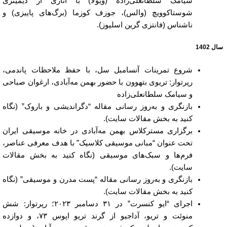
سیامک سلطانعلی‌زاده (ویولا) با آثاری از دیمیتری
شوستاکوویچ (والس)، جوزف کوزما (برگ‌های پاییزی) و
ناشناس (فانتزی گرین اسلیوز).
سال 1402
شروع تمرینات آنسامبل سل، با حفظ ملاحظات پاندمی،
رپرتوار: تریوی بتهوون با حضور بهمن مه‌آبادی، ارغوان صباحی
و سیامک سلطانعلی‌زاده
بازنگری و به‌روز رسانی مقاله “دگراندیشی و باروک” (نگاه
کنید به بخش مقالات سایت).
برگزاری مسترکلاس بهمن مه‌آبادی در خانه موسیقی ایران
تحت عنوان “مبانی موسیقی کلاسیک” با هدف معرفی عناصر،
فرم‌ها و سبک‌های موسیقی (نگاه کنید به بخش مقالات
سایت).
بازنگری و به‌روز رسانی مقاله “پست مدرن و موسیقی” (نگاه
کنید به بخش مقالات سایت).
اجرای “ایو کنسرت” در ۳۱ دسامبر ۲۰۲۳؛ رپرتوار: شش
منوئت و تریو، آداجیو از گرند تریو اپوس ۷۳، و دوازده