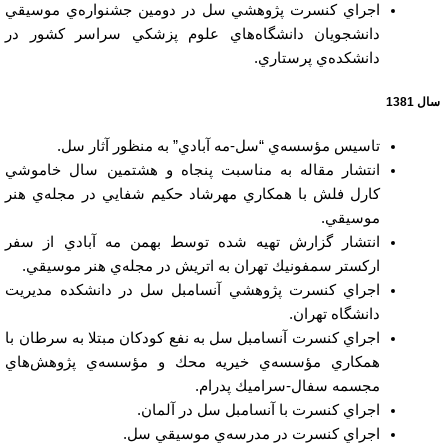
اجراي كنسرت پژوهشي سل در دومين جشنواره‌ي موسيقي
دانشجويان دانشگاه‌هاي علوم پزشكي سراسر كشور در
دانشكده‌ي پرستاري.
سال 1381
تاسيس مؤسسه‌ي “سل-مه آبادي” به منظور آثار سل.
انتشار مقاله به مناسبت پنجاه و هشتمين سال خاموشي
كارل فلش با همكاري مهرشاد حكيم شفايي در مجله‌ي هنر
موسيقي.
انتشار گزارش تهيه شده توسط بهمن مه آبادي از سفر
اركستر سمفونيك تهران به اتريش در مجله‌ي هنر موسيقي.
اجراي كنسرت پژوهشي آنسامبل سل در دانشكده مديريت
دانشگاه تهران.
اجراي كنسرت آنسامبل سل به نفع كودكان مبتلا به سرطان با
همكاري مؤسسه‌ي خيريه محك و مؤسسه‌ي پژوهش‌هاي
مجسمه سفال-سراميك پدرام.
اجراي كنسرت با آنسامبل سل در آلمان.
اجراي كنسرت در مدرسه‌ي موسيقي سل.