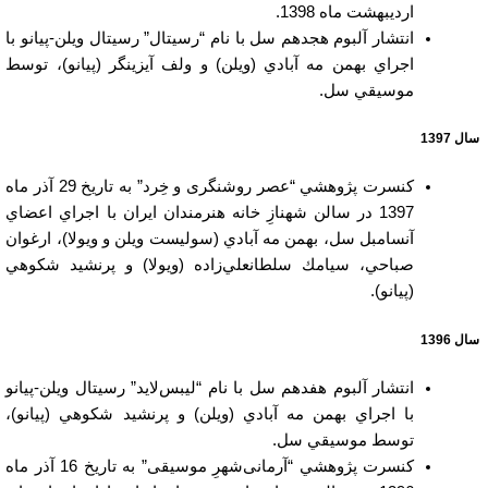
اردیبهشت ماه 1398.
انتشار آلبوم هجدهم سل با نام “رسیتال” رسیتال ویلن-پیانو با
اجراي بهمن مه آبادي (ویلن) و ولف آیزینگر (پیانو)، توسط
موسيقي سل.
سال 1397
كنسرت پژوهشي “عصر روشنگری و خِرد” به تاريخ 29 آذر ماه
1397 در سالن شهنازِ خانه هنرمندان ایران با اجراي اعضاي
آنسامبل سل، بهمن مه آبادي (سوليست ويلن و ویولا)، ارغوان
صباحي، سيامك سلطانعلي‌زاده (ويولا) و پرنشيد شكوهي
(پيانو).
سال 1396
انتشار آلبوم هفدهم سل با نام “لیبس‌لاید” رسیتال ویلن-پیانو
با اجراي بهمن مه آبادي (ویلن) و پرنشيد شكوهي (پیانو)،
توسط موسيقي سل.
كنسرت پژوهشي “آرمانی‌شهرِ موسیقی” به تاريخ 16 آذر ماه