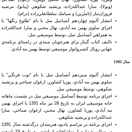
(ويولا)، سارا عبدالله‌زاده، پرنشيد شكوهي (پيانو)، مرضيه
فروزان‌تبار (تامبُرين) و سيامك سلطانعلي‌زاده (درام).
انتشار آلبوم چهاردهم آنسامبل سل با نام “طلوع رنگها” با
اجراي سلوي بهمن مه آبادي، نهال محبي و سارا عبدالله‌زاده
به همراهي آنسامبل سل، توسط موسيقي سل.
تاليف كتاب گيتار براي هنرجويان مبتدي در راستاي برنامه‌ي
جهاني رويال كنسرواتوار موسيقي توسط بهمن مه آبادي.
سال 1391
انتشار آلبوم سيزدهم آنسامبل سل با نام “توت فرنگي” با
سلوي بهمن مه آبادي، پوريا كشاورز، ارغوان صباحي و پرنشيد
شكوهي، توسط موسيقي سل.
اجراي برنامه توسط آنسامبل موسيقي سل در نشست ماهانه
خانه موسيقي ايران به تاريخ 28 تير ماه 1391 با اجراي بهمن
مه آبادي، پوريا كشاورز، نهال محبي، ارغوان صباحي، سارا
عبدالله‌زاده و پرنشيد شكوهي.
اجراي برنامه در مراسم يادبود هنرمندان درگذشته سال 1391
در سالن شماره 1 تماشاخانه ايرانشهر به تاريخ 19 اسفند