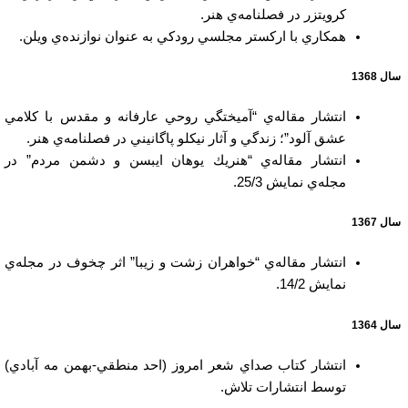
كرويتزر در فصلنامه‌ي هنر.
همكاري با اركستر مجلسي رودكي به عنوان نوازنده‌ي ويلن.
سال 1368
انتشار مقاله‌ي “آميختگي روحي عارفانه و مقدس با كلامي
عشق آلود”؛ زندگي و آثار نيكلو پاگانيني در فصلنامه‌ي هنر.
انتشار مقاله‌ي “هنريك يوهان ايبسن و دشمن مردم” در
مجله‌ي نمايش 25/3.
سال 1367
انتشار مقاله‌ي “خواهران زشت و زيبا” اثر چخوف در مجله‌ي
نمايش 14/2.
سال 1364
انتشار كتاب صداي شعر امروز (احد منطقي-بهمن مه آبادي)
توسط انتشارات تلاش.