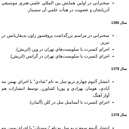
سخنراني در اولين همايش بين المللي علمي-هنري موسيقي
آذربايجان و عضويت در هيأت علمي آن سمينار.
سال 1380
سخنراني در مراسم بزرگداشت پروفسور زاون يديقاريانس در
تبريز.
اجراي كنسرت با سلويست‌هاي تهران در وين (اتريش).
اجراي كنسرت با سلويست‌هاي تهران در گراتس (اتريش).
سال 1379
انتشار آلبوم چهارم تريو سل به نام “شادي” با اجراي بهمن مه
آبادي، هومان بهزادي و پوريا كشاورز، توسط انتشارات هم
آواز آهنگ.
اجراي كنسرت با آنسامبل سل در كلن (آلمان).
سال 1378
انتشار آلبوم سوم تريو سل به نام “زمستان” با اجراي بهمن مه