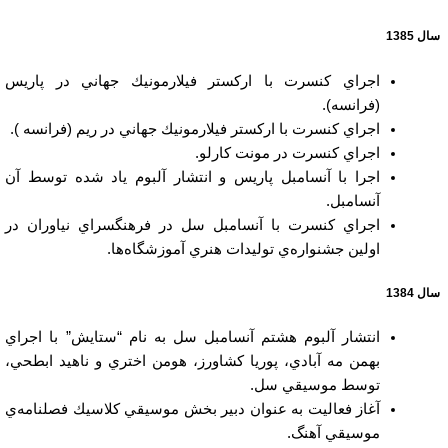
سال 1385
اجراي كنسرت با اركستر فيلارمونيك جهاني در پاريس
(فرانسه).
اجراي كنسرت با اركستر فيلارمونيك جهاني در ريم (فرانسه ).
اجراي كنسرت در مونت كارلو.
اجرا با آنسامبل پاريس و انتشار آلبوم ياد شده توسط آن
آنسامبل.
اجراي كنسرت با آنسامبل سل در فرهنگسراي نياوران در
اولين جشنواره‌ي توليدات هنري آموزشگاه‌ها.
سال 1384
انتشار آلبوم هشتم آنسامبل سل به نام “ستايش” با اجراي
بهمن مه آبادي، پوريا كشاورز، هومن اختري و ناهيد ابطحي،
توسط موسيقي سل.
آغاز فعاليت به عنوان دبير بخش موسيقي كلاسيك فصلنامه‌ي
موسيقي آهنگ.