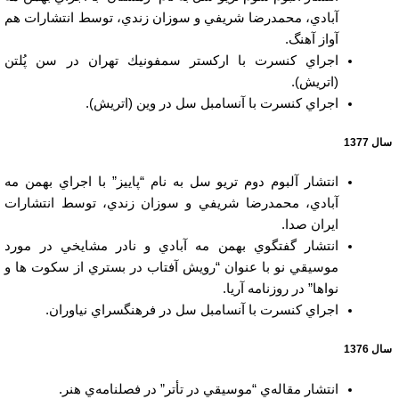
آبادي، محمدرضا شريفي و سوزان زندي، توسط انتشارات هم
آواز آهنگ.
اجراي كنسرت با اركستر سمفونيك تهران در سن پُلتن
(اتريش).
اجراي كنسرت با آنسامبل سل در وين (اتريش).
سال 1377
انتشار آلبوم دوم تريو سل به نام “پاييز” با اجراي بهمن مه‌
آبادي، محمدرضا شريفي و سوزان زندي، توسط انتشارات
ايران صدا.
انتشار گفتگوي بهمن مه ‌آبادي و نادر مشايخي در مورد
موسيقي نو با عنوان “رويش آفتاب در بستري از سكوت ها و
نواها” در روزنامه آريا.
اجراي كنسرت با آنسامبل سل در فرهنگسراي نياوران.
سال 1376
انتشار مقاله‌ي “موسيقي در تأتر” در فصلنامه‌ي هنر.