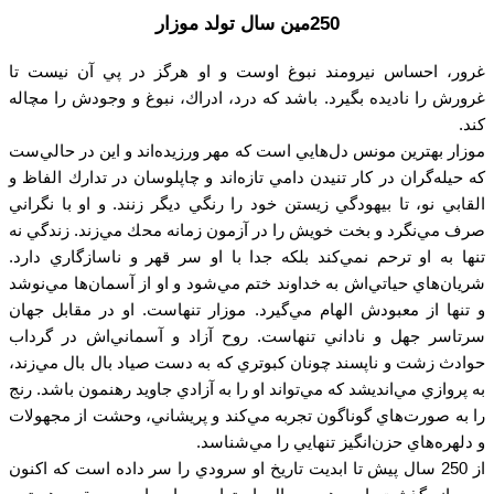
250مین سال تولد موزار​
غرور، احساس نيرومند نبوغ اوست و او هرگز در پي آن نيست تا
غرورش را ناديده بگيرد. باشد كه درد، ادراك، نبوغ و وجودش را مچاله
كند.
موزار بهترين مونس دل‌هايي است كه مهر ورزيده‌اند و اين در حالي‌ست
كه حيله‌گران در كار تنيدن دامي تازه‌اند و چاپلوسان در تدارك الفاظ و
القابي نو، تا بيهودگي زيستن خود را رنگي ديگر زنند. و او با نگراني
صرف مي‌نگرد و بخت خويش را در آزمون زمانه محك مي‌زند. زندگي نه
تنها به او ترحم نمي‌كند بلكه جدا با او سر قهر و ناسازگاري دارد.
شريان‌هاي حياتي‌اش به خداوند ختم مي‌شود و او از آسمان‌ها مي‌نوشد
و تنها از معبودش الهام مي‌گيرد. موزار تنهاست. او در مقابل جهان
سرتاسر جهل و ناداني تنهاست. روح آزاد و آسماني‌اش در گرداب
حوادث زشت و ناپسند چونان كبوتري كه به دست صياد بال بال مي‌زند،
به پروازي مي‌انديشد كه مي‌تواند او را به آزادي جاويد رهنمون باشد. رنج
را به صورت‌هاي گوناگون تجربه مي‌كند و پريشاني، وحشت از مجهولات
و دلهره‌هاي حزن‌انگيز تنهايي را مي‌شناسد.
از 250 سال پيش تا ابديت تاريخ او سرودي را سر داده است كه اكنون