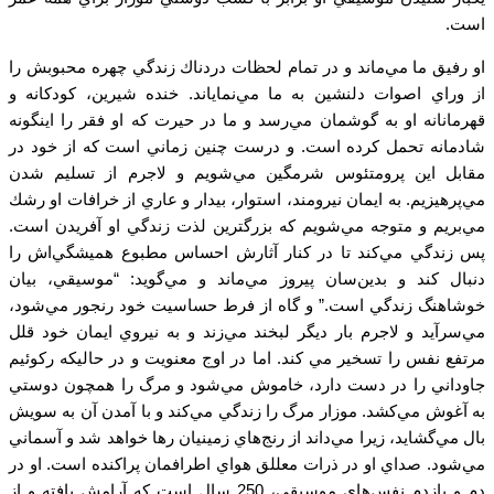
است.
او رفيق ما مي‌ماند و در تمام لحظات دردناك زندگي چهره محبوبش را
از وراي اصوات دلنشين به ما مي‌نماياند. خنده شيرين، كودكانه و
قهرمانانه او به گوشمان مي‌رسد و ما در حيرت كه او فقر را اينگونه
شادمانه تحمل كرده است. و درست چنين زماني است كه از خود در
مقابل اين پرومتئوس شرمگين مي‌شويم و لاجرم از تسليم شدن
مي‌پرهيزيم. به ايمان نيرومند، استوار، بيدار و عاري از خرافات او رشك
مي‌بريم و متوجه مي‌شويم كه بزرگترين لذت زندگي او آفريدن است.
پس زندگي مي‌كند تا در كنار آثارش احساس مطبوع هميشگي‌اش را
دنبال كند و بدين‌سان پيروز مي‌ماند و مي‌گويد: “موسيقي، بيان
خوشاهنگ زندگي است.” و گاه از فرط حساسيت خود رنجور مي‌شود،
مي‌سرآيد و لاجرم بار ديگر لبخند مي‌زند و به نيروي ايمان خود قلل
مرتفع نفس را تسخير مي كند. اما در اوج معنويت و در حاليكه ركوئيم
جاوداني را در دست دارد، خاموش مي‌شود و مرگ را همچون دوستي
به آغوش مي‌كشد. موزار مرگ را زندگي مي‌كند و با آمدن آن به سويش
بال مي‌گشايد، زيرا مي‌داند از رنج‌هاي زمينيان رها خواهد شد و آسماني
مي‌شود. صداي او در ذرات معللق هواي اطرافمان پراكنده است‌. او در
دم و بازدم نفس‌هاي موسيقي‌، 250 سال است كه آرامش يافته و از