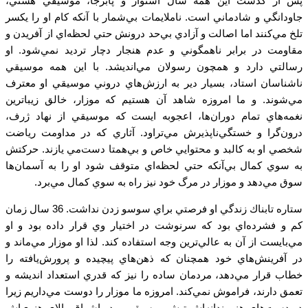
پس از گذشت اين همه سال استوار و پابرجا‌، موسيقي هستي،
جاودانگي و شادماني است. ناملايمات بي‌شمار با آنكه كام او را يكسر
تلخ مي‌كنند اما اصالت و آزادي بي‌حد درونش حتي لحظه‌اي از آفريدن و
مقاومت در برابر ناهمگوني و عدم هنجار دچار ترديد نمي‌شود. او
رسالتي دارد و همچون رسولان مي‌انديشد. با اين همه موسيقي
ناشناسان استاد، بسيار دير به ارزش‌هاي دروني موسيقي او معترف
مي‌شوند. و ما امروزه شاهد آن هستيم كه موزار، خالق زيباترين
نغمه‌هاي تمام دوران‌ها، اعجوبه ايست كه موسيقي از نهاد ژرف،
درون‌گرا و خستگي‌ناپذيرش مي‌تراود. آثاري كه در مداومت رياضت
شخصي او به كالبد و محتوايي خاص و بي‌همتا دست‌مي يازند. حركتش
به سوي كمال بي‌آنكه حتي لحظه‌اي متوقف شود او را به آسمان‌ها
سوق مي‌دهد و موزار در مرگ خود نيز راه به سوي كمال مي‌برد.
ستاره تابناك زندگي او فرصتي براي سوسو زدن نداشت. 36 سال زمان
كم و فشرده‌اي بود كه سرنوشت در اختيار وي قرار داده بود و او
مي‌بايست از آن به عالي‌ترين وجه استفاده كند. لذا او موزار مي‌ماند و
در آفرينش‌هاي خود همچنان كه ذهن‌هاي پيچيده و پرورش‌يافته را
خطاب قرار مي‌دهد، مردمان ساده را نيز كه قدري استعداد انديشه و
تعمق دارند، فراموش نمي‌كند. امروزه ما موزار را دوست مي‌داريم زيرا
در دست‌هاي هنرمندانه‌اش تپش موسيقي و در اشراق والاي هنري‌اش