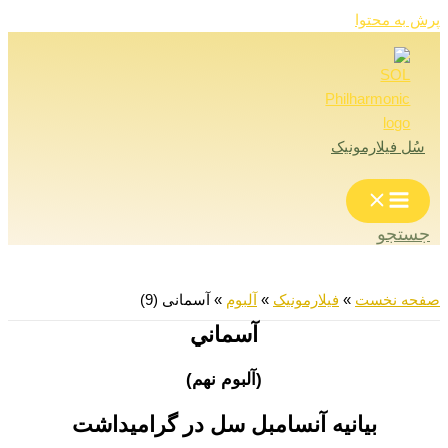
پرش به محتوا
سُل فیلارمونیک
جستجو
صفحه نخست
»
فیلارمونیک
»
آلبوم
»
آسمانی (9)
آسماني
(آلبوم نهم)
بيانيه آنسامبل سل در گراميداشت