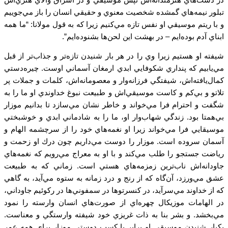
تبلور نيمه‌هاي گمشده شخصيت معنوي و حقيقي انسان را باز مي‌جوييم
و با ريتم موسيقي او نفس تازه مي‌كنيم زيرا كه به قول مولانا: “ما همه
ابناي آدم بوده‌ايم – در بهشت اين لحن‌ها بشنوده‌ايم”.
شيفته او هستيم زيرا وي را در هر بار شنيدن تازه‌تر و جذاب‌تر از قبل
مي‌يابيم كه پنداري شكوفايي ابدي ارمغان آسماني اوست. چيره‌دستي
كمال‌يافته‌‌اش، شيفتگي فرزانه‌وار و معصومانه‌اش، كلمات و جملات پر
تلاتو و بي‌كم و كاست موسيقي‌اش و طبيعت نبوغ خداوندي او ما را به
شگفت و احترام فرا مي‌خواند و خاطر نشان مي‌سازد تا بدانيم موزار
بي‌همتا بود. زندگي شهاب‌وار او، ما را به شادماني ابدي و خوشبختي
موسيقايي فرا مي‌خواند زيرا او نغمه‌هاي خود را از سرچشمه الهام و
آسمان سروده است. موزار را دوست مي‌داريم چون درك او زحمت و
رياضت جستجو را طلب مي‌كند و با او به معراج مي‌رويم كه نغمه‌هاي
جاودانه‌اش ناب‌ترين زمزمه‌هاي هستي است. زماني كه به طبيعت
عشق مي‌ورزد، آن‌گاه كه از رنج و درد زمانه به ستوه مي‌آيد، به گاهي
كه از خداوند مي‌سرآيد، در كنسرتوها در سمفوني‌ها در ركوئيم جاوداني،
در الهامات موزيكال چهره‌اي از صورت‌هاي انسان وارسته را نمود
مي‌بخشد. و بشر بنا به ذات غريزي خود شيفته وارستگي و معناست.
يكبار شنيدن موسيقي او برابر با كسب دوستي موزار براي همه عمر