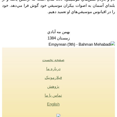
بلنداي آسمان به اصوات بيكران موسيقي خود گوش فرا مي‌دهد. خود
را در اقيانوس موسيقي‌هاي او تعميد دهيم.
بهمن مه آبادي
زمستان 1384
صفحه نخست
درباره ما
فیلارمونیک
پژوهش
تماس با ما
English