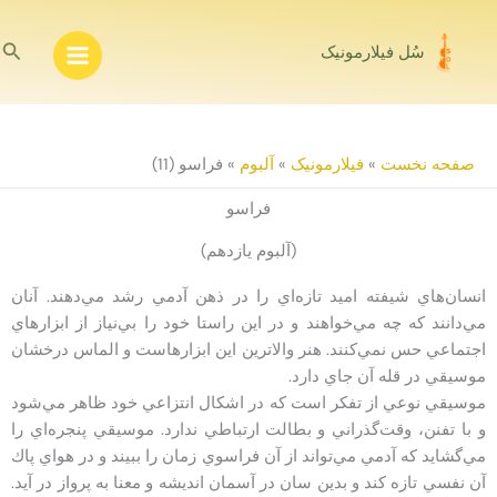
رش
ه
جس
سُل فیلارمونیک
حتوا
صفحه نخست
»
فیلارمونیک
»
آلبوم
»
فراسو (11)
فراسو
(آلبوم یازدهم)
انسان‌هاي شيفته اميد تازه‌اي را در ذهن آدمي رشد مي‌دهند. آنان
مي‌دانند كه چه مي‌خواهند و در اين راستا خود را بي‌نياز از ابزار‌هاي
اجتماعي حس نمي‌كنند. هنر والاترين اين ابزارهاست و الماس درخشان
موسيقي در قله آن جاي دارد.
موسيقي نوعي از تفكر است كه در اشكال انتزاعي خود ظاهر مي‌شود
و با تفنن، وقت‌گذراني و بطالت ارتباطي ندارد. موسيقي پنجره‌اي را
مي‌گشايد كه آدمي مي‌تواند از آن فراسوي زمان را ببيند و در هواي پاك
آن نفسي تازه كند و بدين سان در آسمان انديشه و معنا به پرواز در آيد.