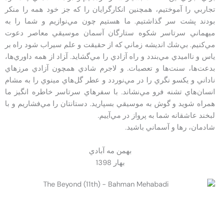
تجاربي را آموختيم، همچنين انكارگرايان را كه جز خود همه را منكر
بودند پشت سر گذاشتيم. ما هستيم چون مي‌نوازيم و شما را به
ميهماني سرتاسر شكوه ستارگان آسمان موسيقي معاصر دعوت
مي‌كنيم. بي‌شك انديشه زماني كه از حقيقت و علم سيراب شود راه بر
ياس و نااميدي مي‌بندد و راه آزادي را مي‌گشايد. آ‍زاد از همه داوري‌ها،
بدعت‌ها، سنت‌ها و تعصبات. و لاجرم شادي همچون آزادي مرزهاي
ناداني و يكسو نگري را در مي‌نوردد و عطر گل‌هاي مينوي را به مشام
انسان‌هاي تشنه فرو مي‌نشاند. با سفرهاي سرتاسر خاطره انگيز ما
همراه شويد و گوش به موسيقي بسپاريد. دستانتان را مي‌فشاريم و با
لبخند عاشقانه شما به پرواز در مي‌آييم.
شادمان، رها و آسماني باشيد.
بهمن مه آبادي
بهار 1398