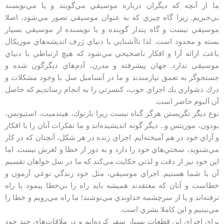
ما از آنچه كه ديگران درباره موسيقي مي‌گويند و يا مي‌نويسند
بي‌خبريم. زيرا گاه چيزي كه به عنوان موسيقي تصور مي‌شود، اصلا
موسيقي نيست و گاه پندار گوينده و يا نويسنده از موسيقي بسيار
بسته و محدود است. لذا نا‌آشنايي با دنياي ژرف انديشه‌هاي موزيكال
باعث ارائه آرا و افكار نا‌صحيحي مي‌شود كه هيچ ارتباطي با دنياي
موسيقي ندارد. جهان پيشرفته و مدرن، آدم‌هاي ديگرگون شده و
جستجو‌گر به تعمق نيازمندند و ما در آنسامبل سل با وجود مشكلات و
درك دشواري يك اجراي خوب، كنسرتي را به انجام رسانديم كه حاصل
آن آلبوم حاضر است.
نوع ديگر نگريستن هرگز گناه نيست زيرا بارتوك، هيندميت، استيونس،
بودون، موريتس و… ديگر گونه انديشيده‌اند و ما تفكرات آنان را با افكار
و آراي خود در هم آميخته‌ايم. اجراي زنده در هر شكل، آنچنان كه در كار
مي‌شنويد، سختي‌هاي خود را دارد و به دور از خطا و لغزش نيست. اما
اين خود نيز از دقت و لذتي حكايت مي‌كند كه ما در سل خواهان تقسيم
آن با شما هستيم. اجراي موسيقي، مثل خود زندگي نوعي آزمون و
خطاست و آنان كه معتقدند هميشه بايد راه را بي‌خطا پيمود يا راه
نرفته‌اند و يا از سرچشمه خداوندي مي‌نوشند! ما راه مي‌رويم و خطا را
مي‌بينيم و اين كاملا بشري است‌.
براي اجراي اين قطعات بسيار سفر كرده‌ايم و در ملاقات‌هاي چند خود