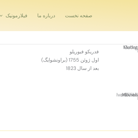
صفحه نخست
درباره ما
فیلارمونیک
فدریکو فيوريلو
اول ژوئن 1755 (براونشوایگ)
بعد از سال 1823