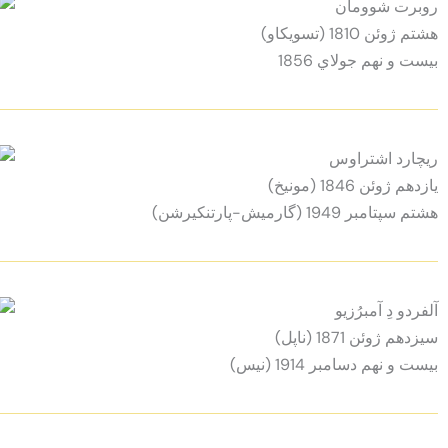
روبرت شوومان
هشتم ژوئن 1810 (تسویکاو)
بيست و نهم جولاي 1856
ريچارد اشتراوس
يازدهم ژوئن 1846 (مونيخ)
هشتم سپتامبر 1949 (گارمیش-پارتنکیرشن)
آلفردو دِ آمبرُزيو
سيزدهم ژوئن 1871 (ناپل)
بيست و نهم دسامبر 1914 (نيس)