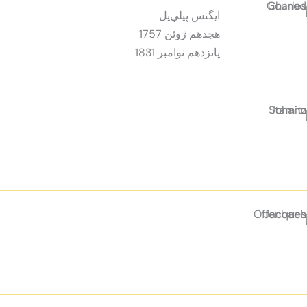
ايگنس پيلي‌يل
هجدهم ژوئن 1757
پانزدهم نوامبر 1831