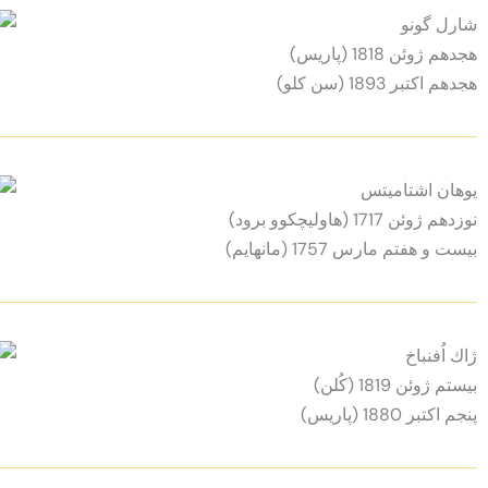
شارل گونو
هجدهم ژوئن 1818 (پاريس)
هجدهم اكتبر 1893 (سن كلو)
يوهان اشتاميتس
نوزدهم ژوئن 1717 (هاولیچکوو برود)
بيست و هفتم مارس 1757 (مانهایم)
ژاك اُفنباخ
بيستم ژوئن 1819 (كُلن)
پنجم اكتبر 1880 (پاريس)