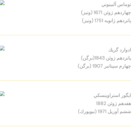
توماس آلبينوني
چهاردهم ژوئن 1671 (ونيز)
پانزدهم ژانويه 1751 (ونيز)
ادوارد گريك
پانزدهم ژوئن 1843(برگن)
چهارم سپتانبر 1907 (برگن)
ايگور استراوينسكي
هفدهم ژوئن 1882
ششم آوريل 1971 (نيويورك)