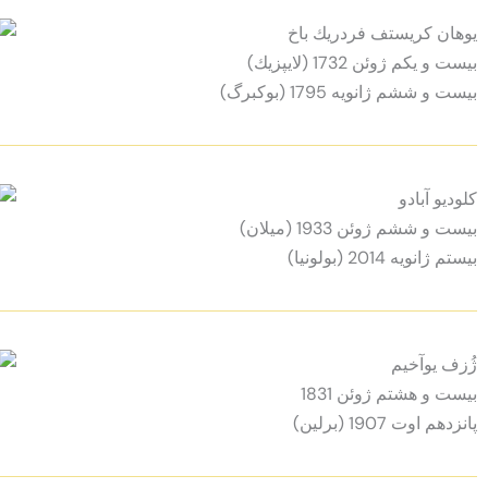
يوهان كريستف فردريك باخ
بيست و يكم ژوئن 1732 (لايپزيك)
بيست و ششم ژانويه 1795 (بوكبرگ)
كلوديو آبادو
بيست و ششم ژوئن 1933 (ميلان)
بيستم ژانويه 2014 (بولونيا)
ژُزف يوآخيم
بيست و هشتم ژوئن 1831
پانزدهم اوت 1907 (برلين)