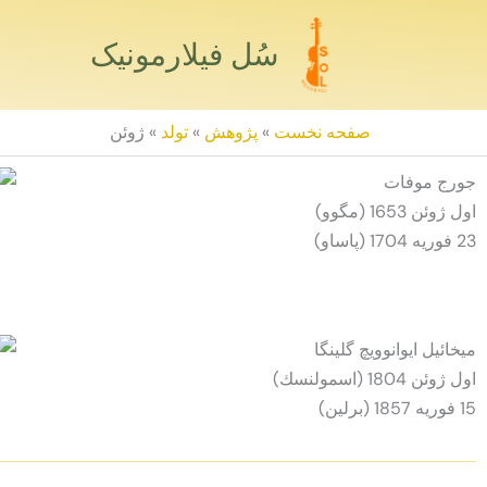
رش
ه
سُل فیلارمونیک
حتوا
صفحه نخست
»
پژوهش
»
تولد
»
ژوئن
جورج موفات
اول ژوئن 1653 (مگوو)
23 فوريه 1704 (پاساو)
ميخائيل ايوانوويچ گلينگا
اول ژوئن 1804 (اسمولنسك)
15 فوريه 1857 (برلين)