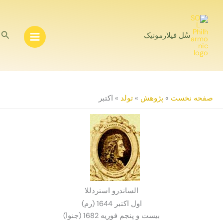
رش
ه
حتوا
جس
سُل فیلارمونیک
صفحه نخست
»
پژوهش
»
تولد
»
اکتبر
الساندرو استردللا
اول اكتبر 1644 (رم)
بيست و پنجم فوريه 1682 (جنوا)