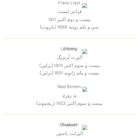
فرانتز ليست
بيست و دوم اكتبر 1811
سي و يكم ژوئيه 1886 (بايروت)
آلبِرت لُرتزيگ
بيست و سوم اكتبر 1801 (برلين)
بيست و يكم ژانويه 1851 (برلين)
نِد رورِم
بيست و سوم اكتبر 1923 (ريچموند)
اليزابت پاستِن