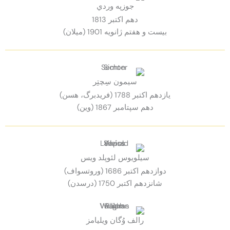
جوزپه وردي
دهم اكتبر 1813
بيست و هفتم ژانويه 1901 (ميلان)
سيمون سِچتِر
يازدهم اكتبر 1788 (فریدبرگ، هسن)
دهم سپتامبر 1867 (وين)
سيلويوس لئوپلد ويس
دوازدهم اكتبر 1686 (وروتسواف)
شانزدهم اكتبر 1750 (درسدن)
رالف وُگان ويليامز