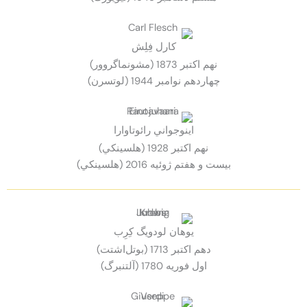
کارل فِلِش
نهم اكتبر 1873 (مشونماگروور)
چهاردهم نوامبر 1944 (لوتسرن)
اينوجواني رائوتاوارا
نهم اكتبر 1928 (هلسينكي)
بیست و هفتم ژوئیه 2016 (هلسينكي)
يوهان لودويگ كِرِب
دهم اكتبر 1713 (بوتل‌اشتت)
اول فوريه 1780 (آلتنبرگ)