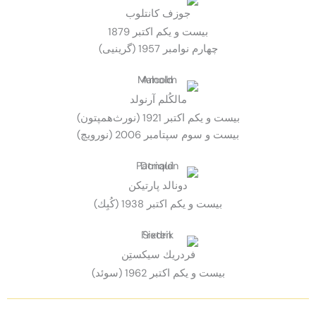
جوزف كانتلوب
بيست و يكم اكتبر 1879
چهارم نوامبر 1957 (گرینیی)
مالكُلم آرنولد
بيست و يكم اكتبر 1921 (نورث‌همپتون)
بيست و سوم سپتامبر 2006 (نورویچ)
دونالد پارتيكن
بيست و يكم اكتبر 1938 (كُبِك)
فردريك سيكستِن
بيست و يكم اكتبر 1962 (سوئد)