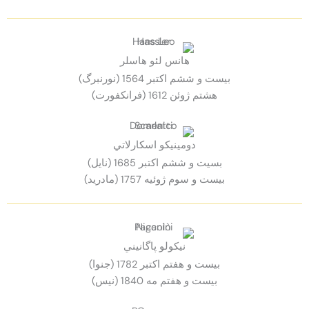
هانس لئو هاسلر
بيست و ششم اكتبر 1564 (نورنبرگ)
هشتم ژوئن 1612 (فرانكفورت)
دومينيكو اسكارلاتي
بسيت و ششم اكتبر 1685 (نايل)
بيست و سوم ژوئيه 1757 (مادريد)
نيكولو پاگانيني
بيست و هفتم اكتبر 1782 (جنوا)
بيست و هفتم مه 1840 (نيس)