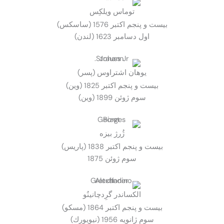
توماس ويلكِس
بيست و پنجم اكتبر 1576 (ساسكس)
اول دسامبر 1623 (لندن)
يوهان اشتراوس (پسر)
بيست و پنجم اكتبر 1825 (وين)
سوم ژوئن 1899 (وين)
ژُرژ بيزه
بيست و پنجم اكتبر 1838 (پاريس)
سوم ژوئن 1875
الكساندر گرِدچانينُو
بيست و پنجم اكتبر 1864 (مسكو)
سوم ژانويه 1956 (نيويورك)