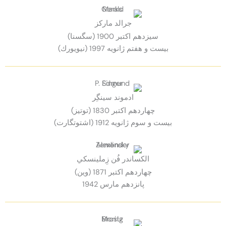
جرالد ماركز
سيزدهم اكتبر 1900 (سگسنا)
بيست و هفتم ژانويه 1997 (نيويورك)
ادموند سينگِر
چهاردهم اكتبر 1830 (توتیز)
بیست و سوم ژانویه 1912 (اشتوتگارت)
الكساندر فُن زِملينسكي
چهاردهم اكتبر 1871 (وين)
پانزدهم مارس 1942