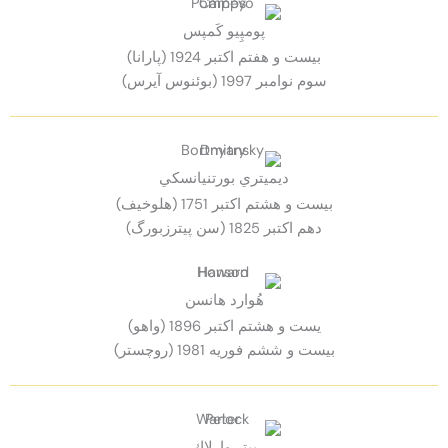
پومپِيو كَمپس
بيست و هفتم اكتبر 1924 (پارانا)
سوم نوامبر 1997 (بوئنوس آیرس)
ديميتري بورتنيانسكي
بيست و هشتم اكتبر 1751 (هلوخيف)
دهم اكتبر 1825 (سن پيترزبورگ)
هُوارد هانسن
يست و هشتم اكتبر 1896 (واهو)
بيست و ششم فوريه 1981 (روچستر)
پيتر وارلاك