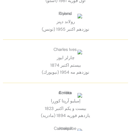
اول فوريه 1981 (اسلو)
رولاند ديِنز
نوزدهم اكتبر 1955 (تونس)
چارلز ايوز
بيستم اكتبر 1874
نوزدهم مه 1954 (نيويورك)
اِميليو آريِتا كورِرا
بيست و يكم اكتبر 1823
يازدهم فوريه 1894 (مادريد)